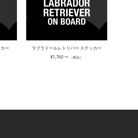
ッカー
ラブラドールレトリバー ステッカー
フラット
¥1,760 〜