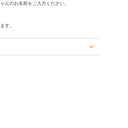
ちゃんのお名前をご入力ください。
ります。
ッピングを
1点あたり+200円
にて承っておりま
グカート画面にて「ギフトサービスを利用す
を入れて頂き、ラッピングが必要な商品数をご
がある場合は、お手数ですが「備考欄」よりご
せ。