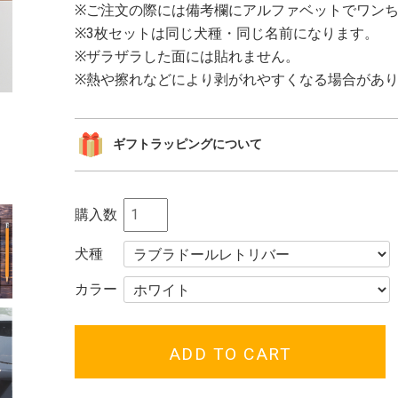
※ご注文の際には備考欄にアルファベットでワン
※3枚セットは同じ犬種・同じ名前になります。
※ザラザラした面には貼れません。
※熱や擦れなどにより剥がれやすくなる場合があ
ギフトラッピングについて
ギフト用簡易ラ
購入数
す。
ショッピン
る」にチェック
犬種
指定ください。
カラー
複数種類の商品
指定くださいま