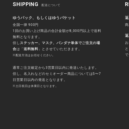
SHIPPING
R
配送について
ゆうパック、もしくはゆうパケット
返
全国一律 900円
商
1回のお買い上げ商品の合計金額が8,000円以上で送料
返
無料となります。
お
但し
ステッカー、マスク、バンダナ単体でご注文の場
と
合
は「
送料無料
」とさせていただきます。
で
※配送方法はお任せください。
通常ご注文確定から3営業日以内に発送いたします。
但し、名入れなどのセミオーダー商品については5〜7
日営業日以内の発送となります。
※土日祝日は休業日となります。