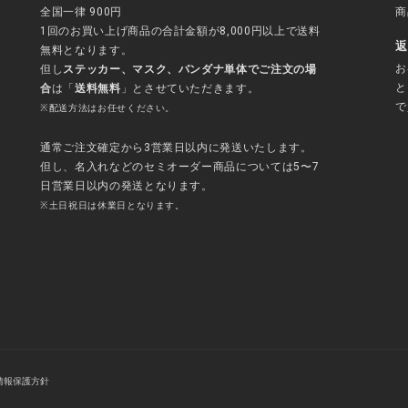
全国一律 900円
商
1回のお買い上げ商品の合計金額が8,000円以上で送料
返
無料となります。
お
但し
ステッカー、マスク、バンダナ単体でご注文の場
と
合
は「
送料無料
」とさせていただきます。
で
※配送方法はお任せください。
通常ご注文確定から3営業日以内に発送いたします。
但し、名入れなどのセミオーダー商品については5〜7
日営業日以内の発送となります。
※土日祝日は休業日となります。
情報保護方針