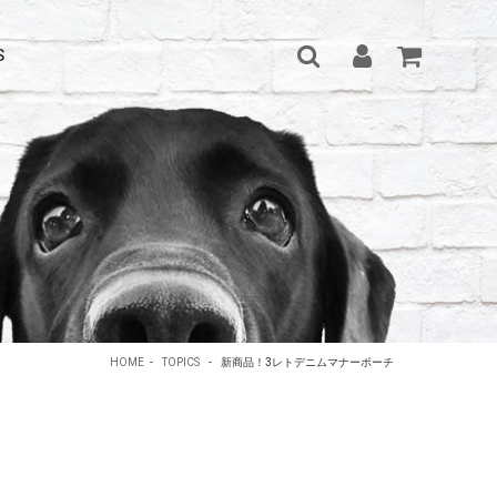
S
HOME
-
TOPICS
-
新商品！3レトデニムマナーポーチ